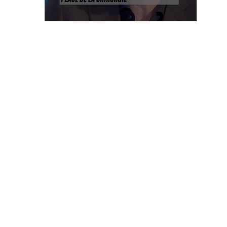
n°5
-
Infertilité
primaire
et
endométriose,
place