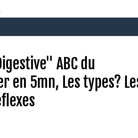
.
Digestive" ABC du
er en 5mn, Les types? Le
éflexes