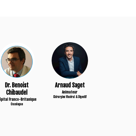
DBC
AS
Dr. Benoist
Arnaud
Saget
Chibaudel
Animateur
Chirurgien Viscéral & Digestif
ôpital Franco-Britanique
Oncologue