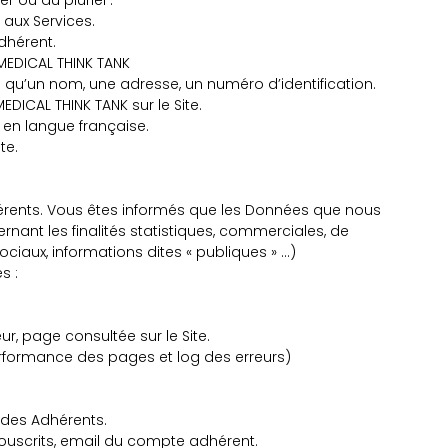
er ou au pluriel :
 aux Services.
Adhérent.
 MEDICAL THINK TANK
l qu’un nom, une adresse, un numéro d’identification.
MEDICAL THINK TANK sur le Site.
fr en langue française.
ite.
hérents. Vous êtes informés que les Données que nous
ant les finalités statistiques, commerciales, de
iaux, informations dites « publiques » …)
es :
r, page consultée sur le Site.
performance des pages et log des erreurs)
s des Adhérents.
souscrits, email du compte adhérent.