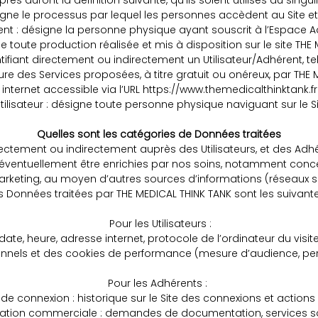
ès auront la définition suivante, qu’ils soient utilisés au singuli
igne le processus par lequel les personnes accèdent au Site et
nt : désigne la personne physique ayant souscrit à l’Espace 
e toute production réalisée et mis à disposition sur le site THE
ifiant directement ou indirectement un Utilisateur/Adhérent, te
ture des Services proposées, à titre gratuit ou onéreux, par THE 
te internet accessible via l’URL https://www.themedicalthinktank.
tilisateur : désigne toute personne physique naviguant sur le S
Quelles sont les catégories de Données traitées
ectement ou indirectement auprès des Utilisateurs, et des Ad
éventuellement être enrichies par nos soins, notamment concern
eting, au moyen d’autres sources d’informations (réseaux soc
 Données traitées par THE MEDICAL THINK TANK sont les suivant
Pour les Utilisateurs :
te, heure, adresse internet, protocole de l’ordinateur du visiteu
ctionnels et des cookies de performance (mesure d’audience, 
Pour les Adhérents :
e connexion : historique sur le Site des connexions et action
relation commerciale : demandes de documentation, services 