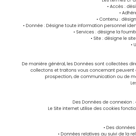
Les termes ci-apr
• Accès : dés
• Adhére
• Contenu : désign
• Donnée : Désigne toute information personnel ident
• Services : désigne la fourni
• Site : désigne le si
• U
De manière général, les Données sont collectées dir
collectons et traitons vous concernant peuvent 
prospection, de communication ou de mark
Les
Des Données de connexion : da
Le Site internet utilise des cookies fon
• Des données d
• Données relatives au suivi de la 