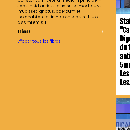
Constantium, cetera medium principem
sed siquid auribus eius huius modi quivis
infudisset ignotus, acerbum et
inplacabilem et in hoc causarum titulo
Sta
"Ca
Thèmes
Dig
Effacer tous les filtres
du 
ant
5mn
Les
Les.