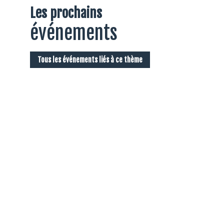
Les prochains
événements
Tous les événements liés à ce thème
D
l
d
M