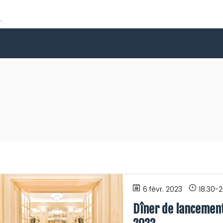
.
6 févr. 2023
18:30
-
2
Dîner de lancement